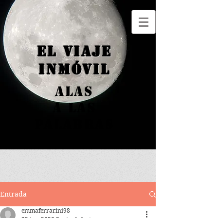
el viaje
inmóvil
alas
a las
palabras
Entrada
emmaferrarini98